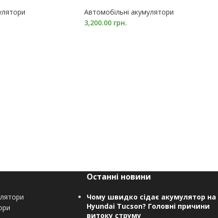
улятори
Автомобільні акумулятори
3,200.00
грн.
Останні новини
улятори
Чому швидко сідає акумулятор на
Hyundai Tucson? Головні причини
ори
витоку струму