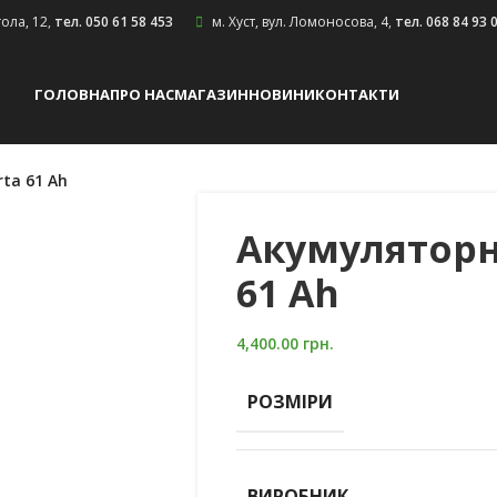
гола, 12
,
тел. 050 61 58 453
м. Хуст, вул. Ломоносова, 4
,
тел. 068 84 93 
ГОЛОВНА
ПРО НАС
МАГАЗИН
НОВИНИ
КОНТАКТИ
ta 61 Ah
Акумуляторн
61 Ah
4,400.00
грн.
РОЗМІРИ
ВИРОБНИК