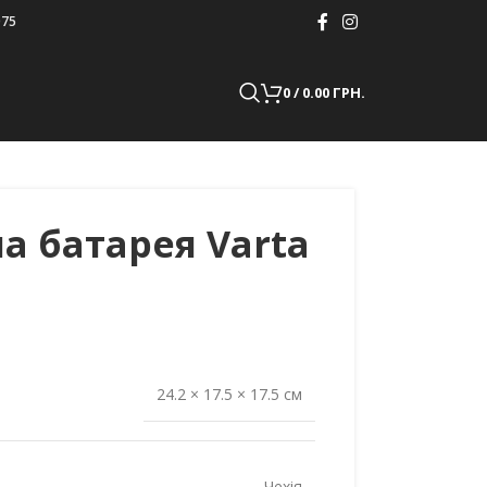
075
0
/
0.00
ГРН.
а батарея Varta
24.2 × 17.5 × 17.5 см
Чехія