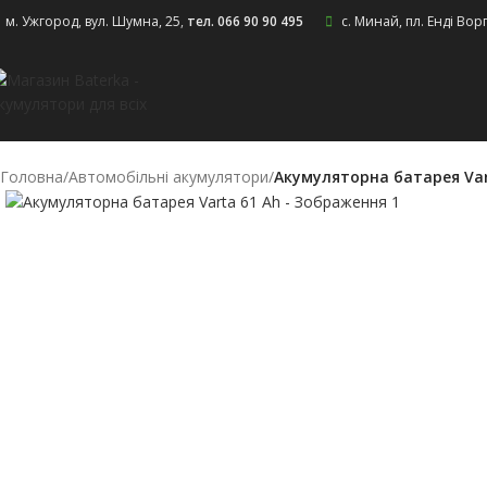
Skip to navigation
Skip to main content
м. Ужгород, вул. Шумна, 25
,
тел. 066 90 90 495
с. Минай, пл. Енді Вор
Головна
/
Автомобільні акумулятори
/
Акумуляторна батарея Var