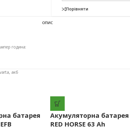
Порівняти
ОПИС
мпер година:
varta
,
акб
рна батарея
Акумуляторна батарея
 EFB
RED HORSE 63 Ah