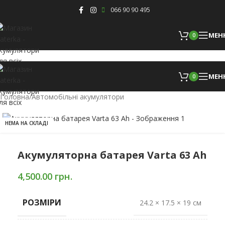
Skip to navigation
Skip to main content
066 90 90 495
МЕН
0
МЕН
0
Головна
/
Автомобільні акумулятори
НЕМА НА СКЛАДІ
Акумуляторна батарея Varta 63 Ah
4,500.00
грн.
РОЗМІРИ
24.2 × 17.5 × 19 см