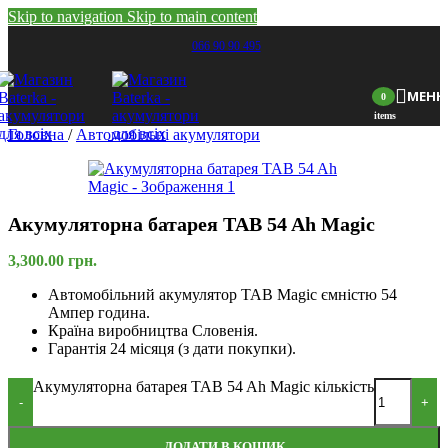
Skip to navigation
Skip to main content
066 90 90 495
МЕН
0
items
Головна
/
Автомобільні акумулятори
Акумуляторна батарея TAB 54 Ah Magic
3,300.00
грн.
Автомобільний акумулятор TAB Magic ємністю 54
Ампер година.
Країна виробництва Словенія.
Гарантія 24 місяця (з дати покупки).
Акумуляторна батарея TAB 54 Ah Magic кількість
-
+
ДОДАТИ В КОШИК