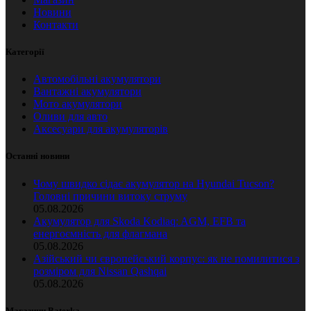
Новини
Контакти
Категорії
Автомобільні акумулятори
Вантажні акумулятори
Мото акумулятори
Оливи для авто
Аксесуари для акумуляторів
Останні новини
Чому швидко сідає акумулятор на Hyundai Tucson?
Головні причини витоку струму
05.08.2026
Акумулятор для Skoda Kodiaq: AGM, EFB та
енергоємність для флагмана
05.08.2026
Азійський чи європейський корпус: як не помилитися з
розміром для Nissan Qashqai
05.08.2026
Магазини Baterka