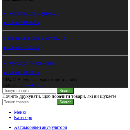
м. Ужгород, вул. Шумна, 25
тел. 066 90 90 495
с. Минай, пл. Енді Воргола, 12
тел. 050 61 58 453
м. Хуст, вул. Ломоносова, 4
тел. 068 84 93 075
2024 © Baterka - акумулятори для всіх
made with
by
brych.studio
Search
Почніть друкувати, щоб побачити товари, які ви шукаєте.
Search
Меню
Категорії
Автомобільні акумулятори