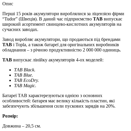
Опис
Перші 15 років акумулятори вироблялися за ліцензією фірми
“Tudor” (Швеція). В даний час підприємство
TAB
випускає
широкий асортимент свинцево-кислотних акумуляторів на
сучасних заводах.
Завод виробляє акумулятори, що продаються під брендами
TAB
і Topla, а також батареї для оригінальних виробників
обладнання – з річною продуктивністю 2 000 000 одиниць.
TAB
випускає лінійку акумуляторів 4-ох моделей:
ТAB Black.
TAB Blue.
TAB EcoDry.
TAB Magic.
Батареї ТАВ характерезуються однією з основних
особливостей: батарея має велику кількість пластин, які
забезпечують збільшення сили пускових зарядів на 20%.
Розмір:
Довжина – 20,5 см.