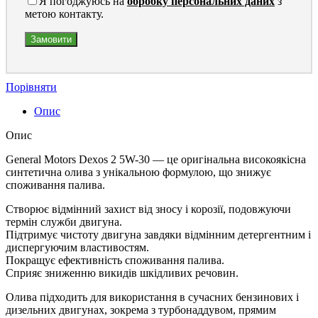
Я погоджуюсь на
обробку персональних даних
з
метою контакту.
Порівняти
Опис
Опис
General Motors Dexos 2 5W-30 — це оригінальна високоякісна
синтетична олива з унікальною формулою, що знижує
споживання палива.
Створює відмінний захист від зносу і корозії, подовжуючи
термін служби двигуна.
Підтримує чистоту двигуна завдяки відмінним детергентним і
диспергуючим властивостям.
Покращує ефективність споживання палива.
Сприяє зниженню викидів шкідливих речовин.
Олива підходить для використання в сучасних бензинових і
дизельних двигунах, зокрема з турбонаддувом, прямим