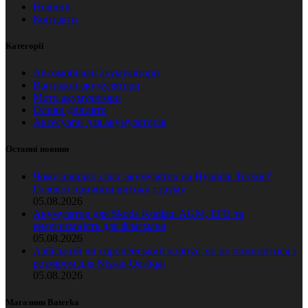
Новини
Контакти
Категорії
Автомобільні акумулятори
Вантажні акумулятори
Мото акумулятори
Оливи для авто
Аксесуари для акумуляторів
Останні новини
Чому швидко сідає акумулятор на Hyundai Tucson?
Головні причини витоку струму
05.08.2026
Акумулятор для Skoda Kodiaq: AGM, EFB та
енергоємність для флагмана
05.08.2026
Азійський чи європейський корпус: як не помилитися з
розміром для Nissan Qashqai
05.08.2026
Магазини Baterka