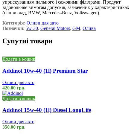
уприскуванням пального і сажовими фільтрами. Продукт
задовольняє вимогам допусків, зазначених у характеристиках
(наприклад, BMW, Mercedes-Benz, Volkswagen).
Категорія:
Оливи для авто
Позначки:
5w-30
,
General Motors
,
GM
,
Олива
Супутні товари
Додати в кошик
Addinol 10w-40 (1l) Premium Star
Оливи для авто
420.00
грн.
Додати в кошик
Addinol 15w-40 (1l) Diesel LongLife
Оливи для авто
350.00
грн.