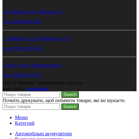
м. Ужгород, вул. Шумна, 25
тел. 066 90 90 495
с. Минай, пл. Енді Воргола, 12
тел. 050 61 58 453
м. Хуст, вул. Ломоносова, 4
тел. 068 84 93 075
2024 © Baterka - акумулятори для всіх
made with
by
brych.studio
Search
Почніть друкувати, щоб побачити товари, які ви шукаєте.
Search
Меню
Категорії
Автомобільні акумулятори