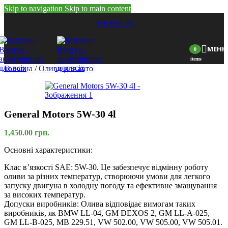
Skip to navigation
Skip to main content
066 90 90 495
МЕН
0
items
Головна
/
Оливи для авто
General Motors 5W-30 4l
1,450.00
грн.
Основні характеристики:
Клас в’язкості SAE: 5W-30. Це забезпечує відмінну роботу
оливи за різних температур, створюючи умови для легкого
запуску двигуна в холодну погоду та ефективне змащування
за високих температур.
Допуски виробників: Олива відповідає вимогам таких
виробників, як BMW LL-04, GM DEXOS 2, GM LL-A-025,
GM LL-B-025, MB 229.51, VW 502.00, VW 505.00, VW 505.01.