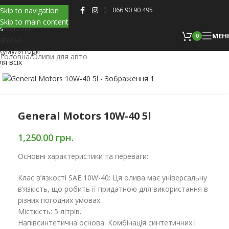
Skip to navigation
066 90 90 495
Skip to main content
МЕН
0
Головна
/
Оливи для авто
General Motors 10W-40 5l
1,250.00
грн.
Основні характеристики та переваги:
Клас в’язкості SAE 10W-40: Ця олива має універсальну
в’язкість, що робить її придатною для використання в
різних погодних умовах.
Місткість: 5 літрів.
Напівсинтетична основа: Комбінація синтетичних і