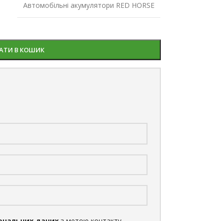
Автомобільні акумулятори RED HORSE
АТИ В КОШИК
ональних даних
з метою контакту.