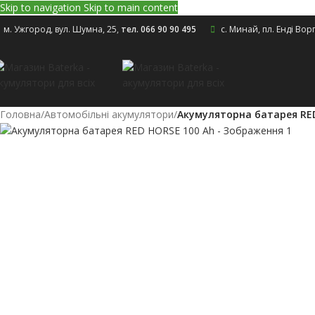
Skip to navigation
Skip to main content
м. Ужгород, вул. Шумна, 25
,
тел. 066 90 90 495
с. Минай, пл. Енді Вор
Головна
/
Автомобільні акумулятори
/
Акумуляторна батарея RED