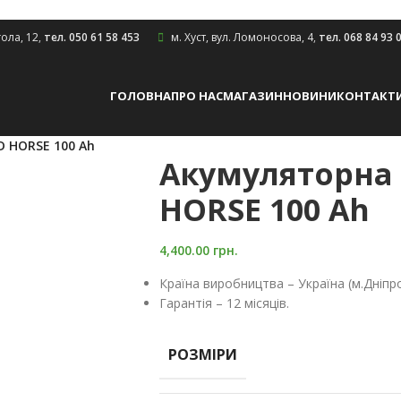
гола, 12
,
тел. 050 61 58 453
м. Хуст, вул. Ломоносова, 4
,
тел. 068 84 93 
ГОЛОВНА
ПРО НАС
МАГАЗИН
НОВИНИ
КОНТАКТ
 HORSE 100 Ah
Акумуляторна 
HORSE 100 Ah
4,400.00
грн.
Країна виробництва – Україна (м.Дніпр
Гарантія – 12 місяців.
РОЗМІРИ