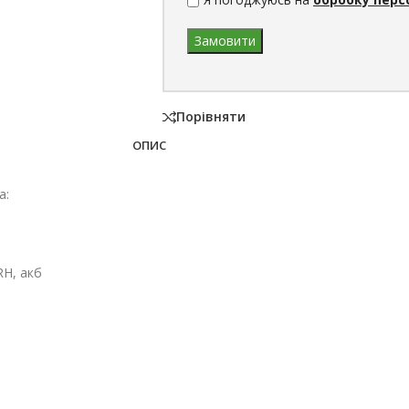
Порівняти
ОПИС
а:
RH
,
акб