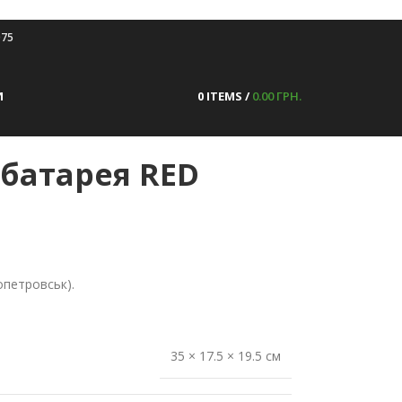
075
0
ITEMS
/
0.00
ГРН.
И
батарея RED
опетровськ).
35 × 17.5 × 19.5 см