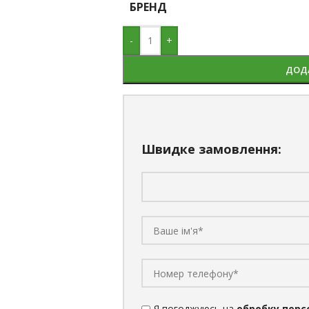
БРЕНД
-
+
ДОД
Швидке замовлення:
Я погоджуюсь на
обробку перс