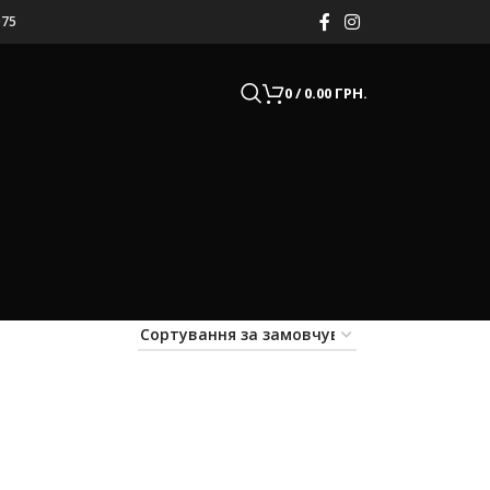
075
0
/
0.00
ГРН.