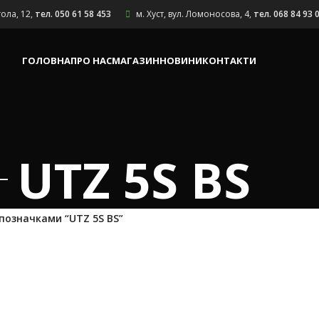
гола, 12
,
тел. 050 61 58 453
м. Хуст, вул. Ломоносова, 4
,
тел. 068 84 93 
ГОЛОВНА
ПРО НАС
МАГАЗИН
НОВИНИ
КОНТАКТИ
UTZ 5S BS
позначками “UTZ 5S BS”