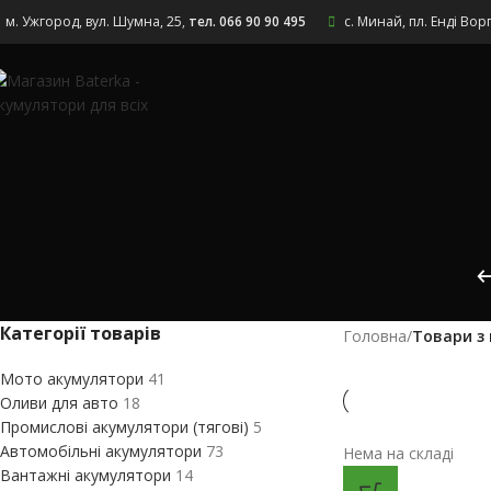
Skip to navigation
Skip to main content
м. Ужгород, вул. Шумна, 25
,
тел. 066 90 90 495
с. Минай, пл. Енді Вор
Категорії товарів
Головна
/
Товари з 
Мото акумулятори
41
Оливи для авто
18
Промислові акумулятори (тягові)
5
Автомобільні акумулятори
73
Нема на складі
Вантажні акумулятори
14