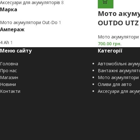
Аксесуари для акумуляторів
8
Марка
Мото акум
OUTDO UTZ 
Мото акумулятори Out-Do
1
Ампераж
Мото акумулятори
4 Ah
1
700.00
грн.
Меню сайту
Категорії
Головна
Автомобільні акум
Про нас
Вантажні акумулят
Магазин
Мото акумулятори
Новини
Оливи для авто
Контакти
Аксесуари для акум