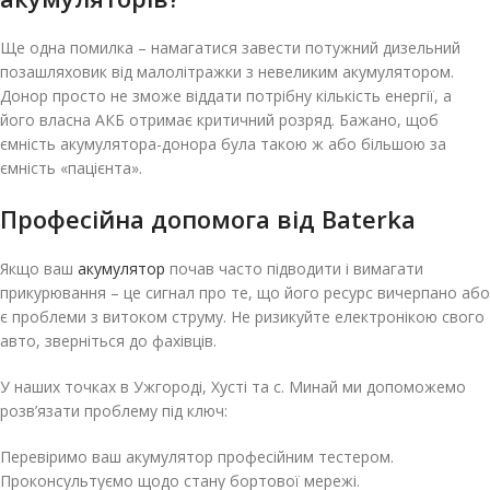
Ще одна помилка – намагатися завести потужний дизельний
позашляховик від малолітражки з невеликим акумулятором.
Донор просто не зможе віддати потрібну кількість енергії, а
його власна АКБ отримає критичний розряд. Бажано, щоб
ємність акумулятора-донора була такою ж або більшою за
ємність «пацієнта».
Професійна допомога від Baterka
Якщо ваш
акумулятор
почав часто підводити і вимагати
прикурювання – це сигнал про те, що його ресурс вичерпано або
є проблеми з витоком струму. Не ризикуйте електронікою свого
авто, зверніться до фахівців.
У наших точках в Ужгороді, Хусті та с. Минай ми допоможемо
розв’язати проблему під ключ:
Перевіримо ваш акумулятор професійним тестером.
Проконсультуємо щодо стану бортової мережі.