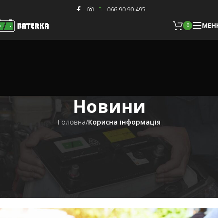
Skip to navigation
Skip to main content
066 90 90 495
13
БЕР
МЕН
0
МЕН
0
Новини
Головна
/
Корисна інформація
КОРИСНА ІНФОРМАЦІЯ
Які помилки допускають при
прикурюванні автомобільного
акумулятора