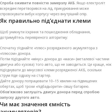
Спроба оживити повністю замерзлу АКБ.
Якщо електроліт
всередині перетворився на лід, прикурювання може
спровокувати вибух корпусу через внутрішній опір.
Як правильно під’єднати клеми
Щоб уникнути іскріння та пошкодження обладнання,
дотримуйтесь перевіреного алгоритму:
Спочатку з’єднайте «плюс» розрядженого акумулятора з
«плюсом» донора.
Потім під’єднайте «мінус» донора до «маси» (металевої частини
двигуна або кузова) того авто, що не заводиться. Це краще, ніж
під’єднувати до мінусової клеми розрядженої АКБ, оскільки
струм піде одразу на стартер.
Дайте донору попрацювати 10–15 хвилин на підвищених
обертах, щоб трохи «підбадьорити» сівшу батарею.
Обов’язково заглушіть двигун донора перед спробою
запуску другого авто.
Чи має значення ємність
акумуляторів?