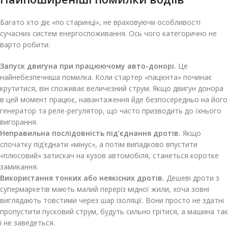
Багато хто діє «по старинці», не враховуючи особливості
сучасних систем енергоспоживання. Ось чого категорично не
варто робити:
Запуск двигуна при працюючому авто-донорі.
Це
найнебезпечніша помилка. Коли стартер «пацієнта» починає
крутитися, він споживає величезний струм. Якщо двигун донора
в цей момент працює, навантаження йде безпосередньо на його
генератор та реле-регулятор, що часто призводить до їхнього
вигорання.
Неправильна послідовність під’єднання дротів.
Якщо
спочатку під’єднати «мінус», а потім випадково впустити
«плюсовий» затискач на кузов автомобіля, станеться коротке
замикання.
Використання тонких або неякісних дротів.
Дешеві дроти з
супермаркетів мають малий переріз мідної жили, хоча зовні
виглядають товстими через шар ізоляції. Вони просто не здатні
пропустити пусковий струм, будуть сильно грітися, а машина так
і не заведеться.