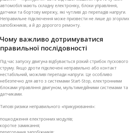
автомобілі мають складну електроніку, блоки управління,
датчики та бортову мережу, які чутливі до перепадів напруги.
Неправильне підключення може призвести не лише до згорілих
запобіжників, а й до дорогого ремонту.
Чому важливо дотримуватися
правильної послідовності
Під час запуску двигуна відбувається різкий стрибок пускового
струму. Якщо дроти підключені неправильно або контакт
нестабільний, можливі перепади напруги. Це особливо
небезпечно для авто з системами Start-Stop, електронними
блоками управління двигуном, мультимедійними системами та
датчиками.
Типові ризики неправильного «прикурювання»:
пошкодження електронних модулів;
коротке замикання;
перегорання запобіжників;