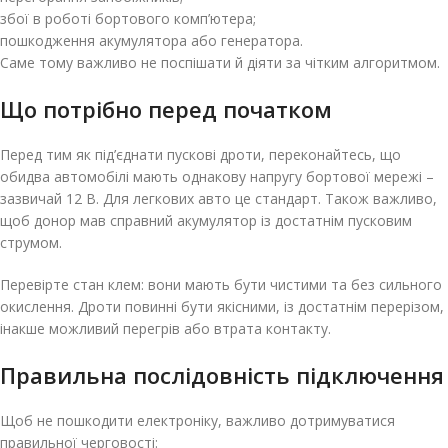
збої в роботі бортового комп’ютера;
пошкодження акумулятора або генератора.
Саме тому важливо не поспішати й діяти за чітким алгоритмом.
Що потрібно перед початком
Перед тим як під’єднати пускові дроти, переконайтесь, що
обидва автомобілі мають однакову напругу бортової мережі –
зазвичай 12 В. Для легкових авто це стандарт. Також важливо,
щоб донор мав справний акумулятор із достатнім пусковим
струмом.
Перевірте стан клем: вони мають бути чистими та без сильного
окислення. Дроти повинні бути якісними, із достатнім перерізом,
інакше можливий перегрів або втрата контакту.
Правильна послідовність підключення
Щоб не пошкодити електроніку, важливо дотримуватися
правильної черговості: