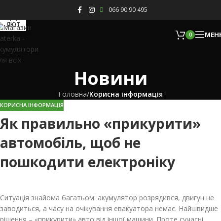
Skip to navigation
Skip to main content
066 90 90 495
11
ЛЮТ
МЕН
0
Новини
Головна
/
Корисна інформація
КОРИСНА ІНФОРМАЦІЯ
Як правильно «прикурити»
автомобіль, щоб не
пошкодити електроніку
Ситуація знайома багатьом: акумулятор розрядився, двигун не
заводиться, а часу на очікування евакуатора немає. Найшвидше
рішення – «прикурити» авто від іншої машини. Проте сучасні