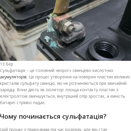
13
Бер
Сульфатація – це головний «ворог» свинцево-кислотних
акумуляторів
. Це процес утворення на поверхні пластин великих
кристалів сульфату свинцю, які не розчиняються при звичайній
зарядці. Вони діють як ізолятор: площа контакту пластин з
електролітом зменшується, внутрішній опір зростає, а ємність
батареї стрімко падає.
Чому починається сульфатація?
Цей процес є природним під час розряду, але він стає