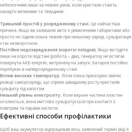
небезпечним лише за певних умов, коли кристали стають
занадто великими та твердими.
Тривалий простій у розрядженому стані.
Це найчастіша
причина. Якщо ви залишили авто з увімкненими габаритами або
просто не їздили кілька тижнів при низькому заряді, сульфатація
стає незворотною.
Постійне недозаряджання (короткі поїздки).
Якщо ви їздите
лише на короткі відстані (робота – дім), генератор не встигає
повернути АКБ енергію, витрачену на запуск. Батарея постійно
перебуває в напіврозрядженому стані.
Вплив високих температур.
Літня спека прискорює хімічні
реакції саморозряду, що сприяє швидшому росту кристалів
сульфату під капотом.
Низький рівень електроліту.
Коли верхня частина пластин
оголюється, вона миттєво сульфатується при контакті з
повітрям та парами кислоти.
Ефективні способи профілактики
Щоб ваш акумулятор відпрацював весь заявлений термін (від 4