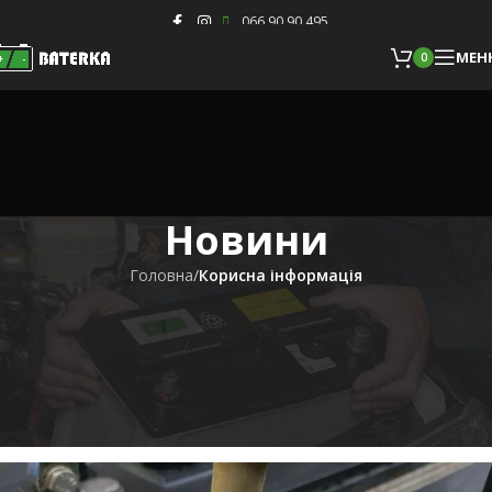
Skip to navigation
Skip to main content
066 90 90 495
МЕН
0
МЕН
0
Новини
Головна
/
Корисна інформація
Корисна інформація
Як не допустити сульфатацію
пластин автомобільного
акумулятора