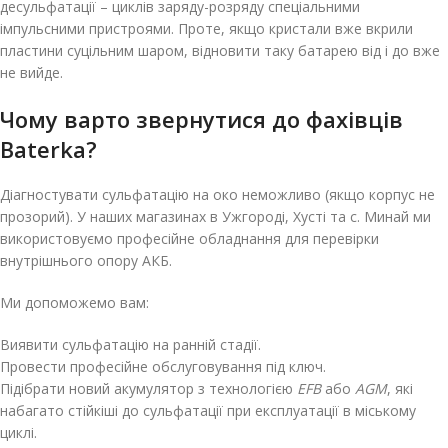
десульфатації – циклів заряду-розряду спеціальними
імпульсними пристроями. Проте, якщо кристали вже вкрили
пластини суцільним шаром, відновити таку батарею від і до вже
не вийде.
Чому варто звернутися до фахівців
Baterka?
Діагностувати сульфатацію на око неможливо (якщо корпус не
прозорий). У наших магазинах в Ужгороді, Хусті та с. Минай ми
використовуємо професійне обладнання для перевірки
внутрішнього опору АКБ.
Ми допоможемо вам:
Виявити сульфатацію на ранній стадії.
Провести професійне обслуговування під ключ.
Підібрати новий акумулятор з технологією
EFB
або
AGM
, які
набагато стійкіші до сульфатації при експлуатації в міському
циклі.