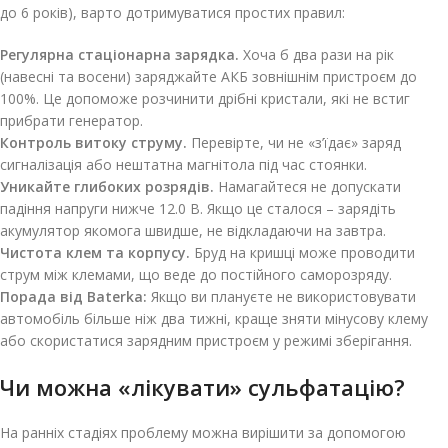
до 6 років), варто дотримуватися простих правил:
Регулярна стаціонарна зарядка.
Хоча б два рази на рік
(навесні та восени) заряджайте АКБ зовнішнім пристроєм до
100%. Це допоможе розчинити дрібні кристали, які не встиг
прибрати генератор.
Контроль витоку струму.
Перевірте, чи не «з’їдає» заряд
сигналізація або нештатна магнітола під час стоянки.
Уникайте глибоких розрядів.
Намагайтеся не допускати
падіння напруги нижче 12.0 В. Якщо це сталося – зарядіть
акумулятор якомога швидше, не відкладаючи на завтра.
Чистота клем та корпусу.
Бруд на кришці може проводити
струм між клемами, що веде до постійного саморозряду.
Порада від Baterka:
Якщо ви плануєте не використовувати
автомобіль більше ніж два тижні, краще зняти мінусову клему
або скористатися зарядним пристроєм у режимі зберігання.
Чи можна «лікувати» сульфатацію?
На ранніх стадіях проблему можна вирішити за допомогою