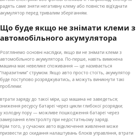
радять саме зняти негативну клему або повністю від’єднати
акумулятор перед тривалим зберіганням.
Що буде якщо не знімати клеми з
автомобільного акумулятора
Розглянемо основні наслідки, якщо ви не знімати клеми з
автомобільного акумулятора. По-перше, навіть вимкнена
машина має невелике споживання — це називається
“паразитним” струмом. Якщо авто просто стоїть, акумулятор
буде поступово розряджуватись, а можуть виникнути такі
проблеми:
втрати заряду до такої міри, що машина не заведеться;
зниження ресурсу батареї через цикли глибокої розрядки;
у холодну пору — можливе пошкодження батареї через
замерзання електроліту при недостатньому заряді.
Крім того, у сучасних авто відключення живлення може
призвести до скидання налаштувань блоків управління, втрати