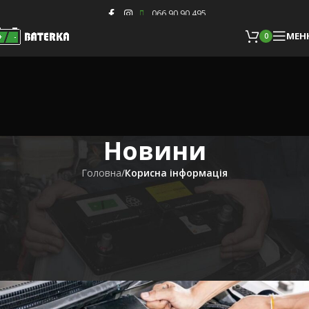
Skip to navigation
Skip to main content
066 90 90 495
11
ЛИС
МЕН
0
МЕН
0
Новини
Головна
/
Корисна інформація
КОРИСНА ІНФОРМАЦІЯ
Навіщо знімати клеми з авто