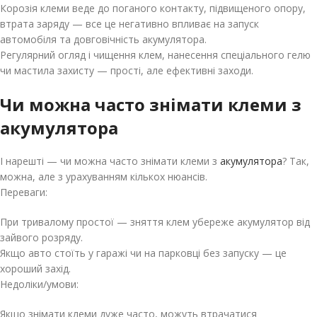
Корозія клеми веде до поганого контакту, підвищеного опору,
втрата заряду — все це негативно впливає на запуск
автомобіля та довговічність акумулятора.
Регулярний огляд і чищення клем, нанесення спеціального гелю
чи мастила захисту — прості, але ефективні заходи.
Чи можна часто знімати клеми з
акумулятора
І нарешті — чи можна часто знімати клеми з
акумулятора
? Так,
можна, але з урахуванням кількох нюансів.
Переваги:
При тривалому простої — зняття клем убереже акумулятор від
зайвого розряду.
Якщо авто стоїть у гаражі чи на парковці без запуску — це
хороший захід.
Недоліки/умови:
Якщо знімати клеми дуже часто, можуть втрачатися