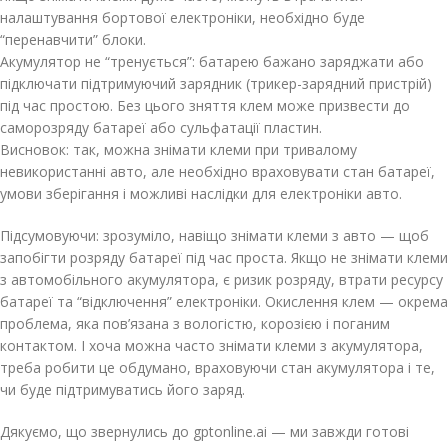
налаштування бортової електроніки, необхідно буде
“перенавчити” блоки.
Акумулятор не “тренується”: батарею бажано заряджати або
підключати підтримуючий зарядник (трикер-зарядний пристрій)
під час простою. Без цього зняття клем може призвести до
само­розряду батареї або сульфатації пластин.
Висновок: так, можна знімати клеми при тривалому
невикористанні авто, але необхідно враховувати стан батареї,
умови зберігання і можливі наслідки для електроніки авто.
Підсумовуючи: зрозуміло, навіщо знімати клеми з авто — щоб
запобігти розряду батареї під час проста. Якщо не знімати клеми
з автомобільного акумулятора, є ризик розряду, втрати ресурсу
батареї та “відключення” електроніки. Окислення клем — окрема
проблема, яка пов’язана з вологістю, корозією і поганим
контактом. І хоча можна часто знімати клеми з акумулятора,
треба робити це обдумано, враховуючи стан акумулятора і те,
чи буде підтримуватись його заряд.
Дякуємо, що звернулись до gptonline.ai — ми завжди готові