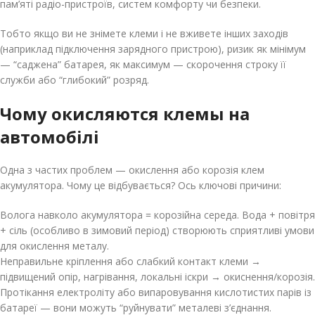
пам’яті радіо-пристроїв, систем комфорту чи безпеки.
Тобто якщо ви не знімете клеми і не вживете інших заходів
(наприклад підключення зарядного пристрою), ризик як мінімум
— “саджена” батарея, як максимум — скорочення строку її
служби або “глибокий” розряд.
Чому окисляются клемы на
автомобілі
Одна з частих проблем — окислення або корозія клем
акумулятора. Чому це відбувається? Ось ключові причини:
Волога навколо акумулятора = корозійна середа. Вода + повітря
+ сіль (особливо в зимовий період) створюють сприятливі умови
для окислення металу.
Неправильне кріплення або слабкий контакт клеми →
підвищений опір, нагрівання, локальні іскри → окиснення/корозія.
Протікання електроліту або випаровування кислотистих парів із
батареї — вони можуть “руйнувати” металеві з’єднання.