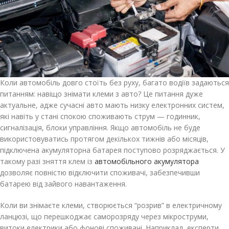
Коли автомобіль довго стоїть без руху, багато водіїв задаються
питанням: навіщо знімати клеми з авто? Це питання дуже
актуальне, адже сучасні авто мають низку електронних систем,
які навіть у стані спокою споживають струм — годинник,
сигналізація, блоки управління. Якщо автомобіль не буде
використовуватись протягом декількох тижнів або місяців,
підключена акумуляторна батарея поступово розряджається. У
такому разі зняття клем із
автомобільного акумулятора
дозволяє повністю відключити споживачі, забезпечивши
батарею від зайвого навантаження.
Коли ви знімаєте клеми, створюється “розрив” в електричному
ланцюзі, що перешкоджає само­розряду через мікроструми,
витоки електрики або фонові споживачі. Наприклад, експерти