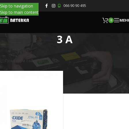
Skip to navigation
066 90 90 495
Skip to main content
МЕН
0
3 A
Головна
/
Товар Ємність
/
3 A
Показано один результат
Показати сайдбар