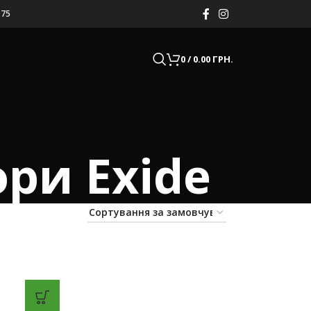
075
0
/
0.00
ГРН.
ри Exide