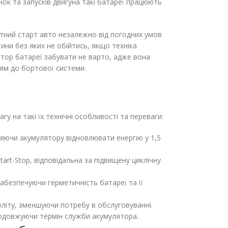
нок та запусків двигуна такі батареї працюють
ртний старт авто незалежно від погодних умов
ини без яких не обійтись, якщо техніка
ктор батареї забувати не варто, адже вона
ям до бортової системи.
у на такі їх технічні особливості та переваги:
яючи акумулятору відновлювати енергію у 1,5
art-Stop, відповідальна за підвищену циклічну
забезпечуючи герметичність батареї та її
оліту, зменшуючи потребу в обслуговуванні.
о подовжуючи термін служби акумулятора.