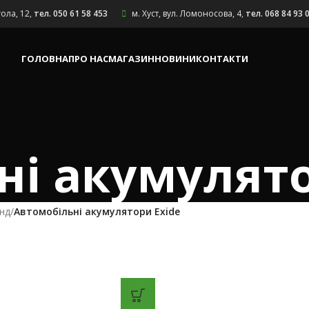
гола, 12
,
тел. 050 61 58 453
м. Хуст, вул. Ломоносова, 4
,
тел. 068 84 93 
ГОЛОВНА
ПРО НАС
МАГАЗИН
НОВИНИ
КОНТАКТИ
ні акумулято
нд
/
Автомобільні акумулятори Exide