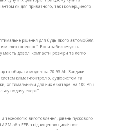
іантом як для приватного, так і комерційного
 оптимальне рішення для будь-якого автомобіля.
нням електроенергії. Вони забезпечують
у мають доволі компактні розміри та легко
рто обирати моделі на 70-95 Ah. Завдяки
 систем клімат-контролю, аудіосистем та
и, оптимальними для них є батареї на 100 Ah і
ьну подачу енергії.
а й технологію виготовлення, рівень пускового
лі AGM або EFB з підвищеною циклічною