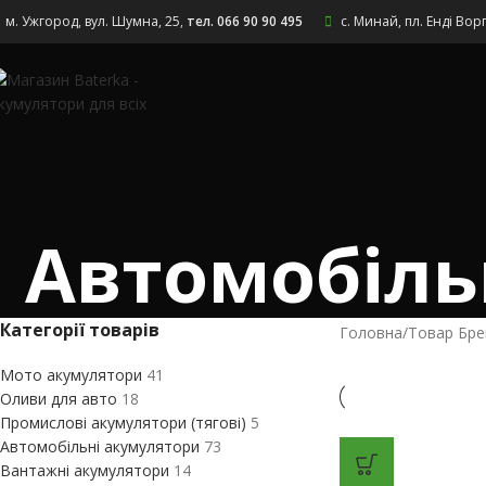
Skip to navigation
Skip to main content
м. Ужгород, вул. Шумна, 25
,
тел. 066 90 90 495
с. Минай, пл. Енді Вор
Автомобіль
Категорії товарів
Головна
/
Товар Бре
Мото акумулятори
41
Оливи для авто
18
Промислові акумулятори (тягові)
5
Автомобільні акумулятори
73
Вантажні акумулятори
14