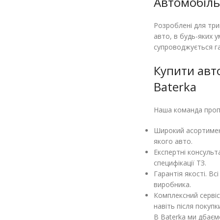
Автомобіль
Розроблені для три
авто, в будь-яких 
супроводжується га
Купити авто
Baterka
Наша команда пропо
Широкий асортимент
якого авто.
Експертні консульт
специфікації ТЗ.
Гарантія якості. В
виробника.
Комплексний сервіс
навіть після покупк
В Baterka ми дбаємо