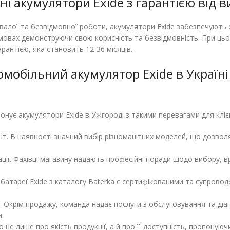
ні акумулятори Exide з гарантією від 
валої та безвідмовної роботи, акумулятори Exide забезпечують 
умовах демонструючи свою корисність та безвідмовність. При цьо
рантією, яка становить 12-36 місяців.
мобільний акумулятор Exide в Україні
нує акумулятори Exide в Ужгороді з такими перевагами для кліє
. В наявності значний вибір різноманітних моделей, що дозволя
ації. Фахівці магазину надають професійні поради щодо вибору, в
сі батареї Exide з каталогу Baterka є сертифікованими та супров
. Окрім продажу, команда надає послуги з обслуговування та діаг
и.
 не лише про якість продукції, а й про її доступність, пропонуюч