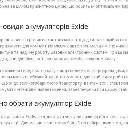
ожна за цілком прийнятною ціною, що робить їх оптимальнім вар
зновиди акумуляторів Exide
представлені в різних варіантах ємності, що дозволяє підібрати
 призначені для компактних міських авто з мінімальним спожива
двигуна та надійну роботу базових електронних систем. При цьом
дходячи для більшості легкових автомобілів економ-класу.
а машини середнього класу з додатковими електроприладами, ва
, вони мають необхідний запас потужності для стабільної роботи
 Що ж до великогабаритного транспорту, вантажівок і спецтехнік
римувати інтенсивні навантаження, забезпечуючи при цьому стабіл
но обрати акумулятор Exide
р для авто Exide, слід звертати увагу не лише на його ємність, 
сплуатації. Для машин з системою Start-Stop найкращими є моде