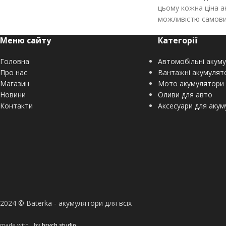
цьому кожна ціна а
можливістю самовив
Меню сайту
Категорії
Головна
Автомобільні акум
Про нас
Вантажні акумулят
Магазин
Мото акумулятори
Новини
Оливи для авто
Контакти
Аксесуари для акум
2024 © Baterka - акумулятори для всіх
made with
by
brych.studio