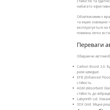
стійкістю та здатн
набагато ефективні
Обов’язковим є вра
та інших зовнішніх 
експлуатується на 
повинна легко вста
Переваги а
Обираючи автомобіль
Carbon Boost 2.0. 
рази швидше.
EFB (Enhanced Flood
стійкість.
AGM (Absorbent Gla
стійкість до вібраці
Labyrinth Lid. Уні
3DX Grid. Міцна ре