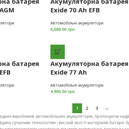
рна батарея
Акумуляторна батарея
h AGM
Exide 70 Ah EFB
улятори
Автомобільні акумулятори
6,000.00
грн.
рна батарея
Акумуляторна батарея
 EFB
Exide 77 Ah
улятори
Автомобільні акумулятори
4,900.00
грн.
1
2
3
→
відних виробників автомобільних акумуляторів, пропонуючи надійн
вдяки сучасним технологіям і високій якості матеріалів батареї 
у електросистеми незалежно від умов експлуатації техніки та ін