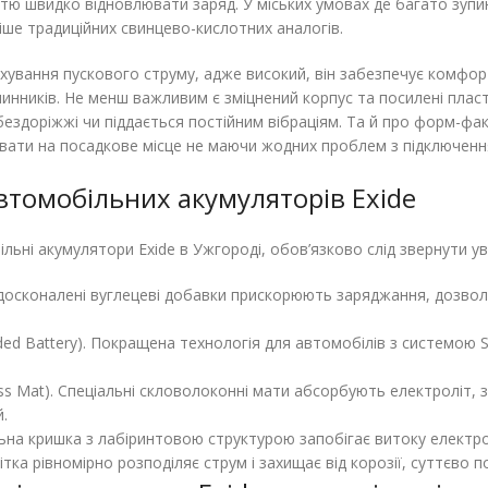
істю швидко відновлювати заряд. У міських умовах де багато зупи
ше традиційних свинцево-кислотних аналогів.
хування пускового струму, адже високий, він забезпечує комфо
чинників. Не менш важливим є зміцнений корпус та посилені пласт
бездоріжжі чи піддається постійним вібраціям. Та й про форм-фа
вати на посадкове місце не маючи жодних проблем з підключенн
втомобільних акумуляторів Exide
ні акумулятори Exide в Ужгороді, обов’язково слід звернути уваг
Вдосконалені вуглецеві добавки прискорюють заряджання, дозвол
ed Battery). Покращена технологія для автомобілів з системою St
ss Mat). Спеціальні скловолоконні мати абсорбують електроліт, 
й.
кальна кришка з лабіринтовою структурою запобігає витоку електр
шітка рівномірно розподіляє струм і захищає від корозії, суттєв